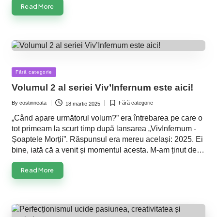
Read More
Posted
Fără categorie
in
Volumul 2 al seriei Viv’Infernum este aici!
By
costinneata
Fără categorie
18 martie 2025
Posted
Posted
by
in
„Când apare următorul volum?” era întrebarea pe care o
tot primeam la scurt timp după lansarea „VivInfernum -
Șoaptele Morții”. Răspunsul era mereu același: 2025. Ei
bine, iată că a venit și momentul acesta. M-am ținut de…
Read More