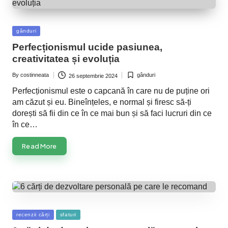
Posted
gânduri
in
Perfecționismul ucide pasiunea,
creativitatea și evoluția
By
costinneata
gânduri
26 septembrie 2024
Posted
Posted
by
in
Perfecționismul este o capcană în care nu de puține ori
am căzut și eu. Bineînțeles, e normal și firesc să-ți
dorești să fii din ce în ce mai bun și să faci lucruri din ce
în ce…
Read More
Posted
recenzii cărți
sfaturi
in