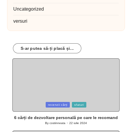
Uncategorized
versuri
S-ar putea să-ți placă și...
Posted
recenzii cărți
sfaturi
in
6 cărți de dezvoltare personală pe care le recomand
By
costinneata
22 iulie 2024
Posted
by