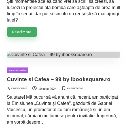
Știi momentele acelea când vrei să scrii, să creezi, să
lucrezi la proiectul ăla bombă care așteaptă de prea mult
timp în sertar, dar pur și simplu nu reușești să mai ajungi
la el?
Read More
Posted
evenimente
in
Cuvinte si Cafea – 99 by ibooksquare.ro
By
costinneata
evenimente
10 iunie 2024
Posted
Posted
by
in
Salutare! Mă bucur să vă anunț că, recent, am participat
la Emisiunea „Cuvinte și Cafea”, găzduită de Gabriel
Voicescu, un promotor al culturii românești și un om
minunat, căruia îi mulțumesc pentru invitație. Împreună,
am vorbit despre…