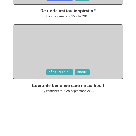
in
De unde îmi iau inspirația?
By
costinneata
25 iulie 2023
Posted
by
Posted
gânduri|opinii
sfaturi
in
Lucrurile benefice care mi-au lipsit
By
costinneata
25 septembrie 2022
Posted
by