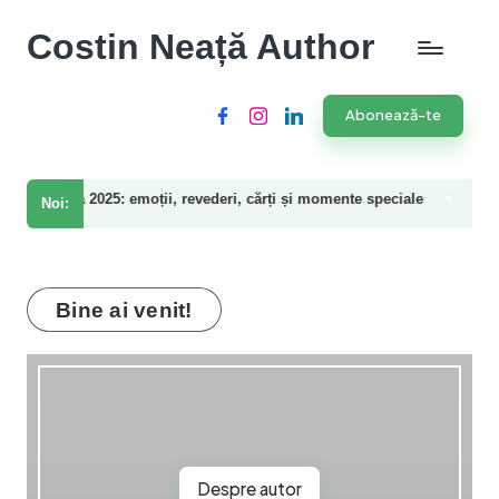
Costin Neață Author
Abonează-te
Facebook
Instagram
LinkedIn
25: emoții, revederi, cărți și momente speciale
Volumul 2 al s
Noi:
18 martie 2025
Bine ai venit!
Despre autor