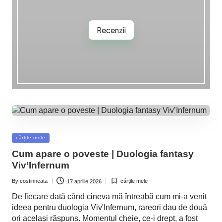
Recenzii
Posted
cărțile mele
in
Cum apare o poveste | Duologia fantasy
Viv’Infernum
By
costinneata
cărțile mele
17 aprilie 2026
Posted
Posted
by
in
De fiecare dată când cineva mă întreabă cum mi-a venit
ideea pentru duologia Viv'Infernum, rareori dau de două
ori același răspuns. Momentul cheie, ce-i drept, a fost