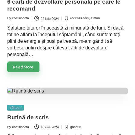
6 cărți de dezvoltare personală pe care le
recomand
By
costinneata
recenzii cărți
,
sfaturi
22 iulie 2024
Posted
Posted
by
in
Salutare tuturor în această zi minunată de luni. Și dacă
tot ne aflăm la începutul săptămânii, când suntem toți
plini de energie și puși pe treabă, m-am gândit să
vorbesc puțin despre câteva cărți de dezvoltare
personală…
Read More
Posted
gânduri
in
Rutină de scris
By
costinneata
gânduri
18 iulie 2024
Posted
Posted
by
in