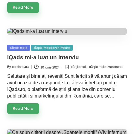
Read More
Posted
cărțile mele
cărțile mele|evenimente
in
IQads mi-a luat un interviu
By
costinneata
cărțile mele
,
cărțile mele|evenimente
10 iunie 2024
Posted
Posted
by
in
Salutare și bine ați revenit! Sunt fericit să vă anunț că am
avut ocazia de a răspunde la câteva întrebări pentru
IQads.ro, o platformă de știri și analize din domeniul
publicității și marketingului din România, care se…
Read More