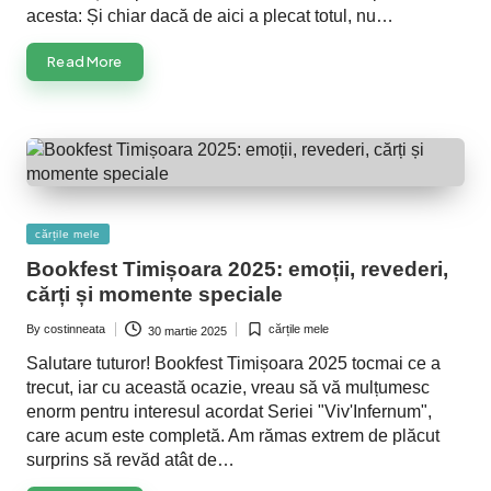
acesta: Și chiar dacă de aici a plecat totul, nu…
Read More
Posted
cărțile mele
in
Bookfest Timișoara 2025: emoții, revederi,
cărți și momente speciale
By
costinneata
cărțile mele
30 martie 2025
Posted
Posted
by
in
Salutare tuturor! Bookfest Timișoara 2025 tocmai ce a
trecut, iar cu această ocazie, vreau să vă mulțumesc
enorm pentru interesul acordat Seriei "Viv'Infernum",
care acum este completă. Am rămas extrem de plăcut
surprins să revăd atât de…