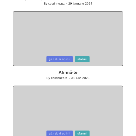
By
costinneata
29 ianuarie 2024
Posted
by
Posted
gânduri|opinii
sfaturi
in
Afirmă-te
By
costinneata
31 iulie 2023
Posted
by
Posted
gânduri|opinii
sfaturi