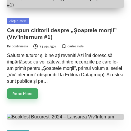
Posted
cărțile mele
in
Ce spun cititorii despre „Șoaptele morții”
(Viv’Infernum #1)
By
costinneata
cărțile mele
7 iunie 2024
Posted
Posted
by
in
Salutare tuturor și bine ați revenit! Azi îmi doresc să
împărtășesc cu voi câteva dintre recenziile pe care le-
am primit pentru „Șoaptele morții”, primul volum al seriei
„Viv’Infernum” (disponibil la Editura Datagroup). Acestea
sunt publice și pe…
Read More