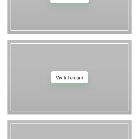
Viv'Infernum