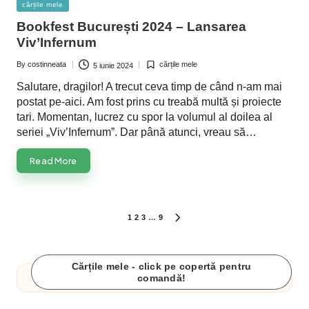
Posted
cărțile mele
in
Bookfest București 2024 – Lansarea
Viv’Infernum
By
costinneata
cărțile mele
5 iunie 2024
Posted
Posted
by
in
Salutare, dragilor! A trecut ceva timp de când n-am mai
postat pe-aici. Am fost prins cu treabă multă și proiecte
tari. Momentan, lucrez cu spor la volumul al doilea al
seriei „Viv’Infernum”. Dar până atunci, vreau să…
Read More
Paginație
1
2
3
…
9
NEXT
PAGE
articole
Cărțile mele - click pe copertă pentru
comandă!