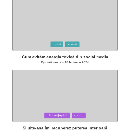
Posted
opinii
sfaturi
in
Cum evităm energia toxică din social media
By
costinneata
18 februarie 2024
Posted
by
Posted
gânduri|opinii
sfaturi
in
Și uite-așa îmi recuperez puterea interioară