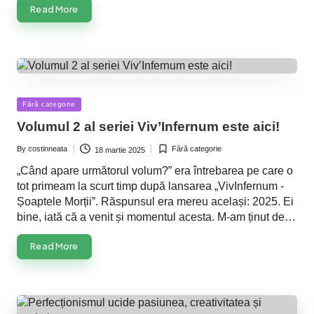
Read More
Posted
Fără categorie
in
Volumul 2 al seriei Viv’Infernum este aici!
By
costinneata
Fără categorie
18 martie 2025
Posted
Posted
by
in
„Când apare următorul volum?” era întrebarea pe care o
tot primeam la scurt timp după lansarea „VivInfernum -
Șoaptele Morții”. Răspunsul era mereu același: 2025. Ei
bine, iată că a venit și momentul acesta. M-am ținut de…
Read More