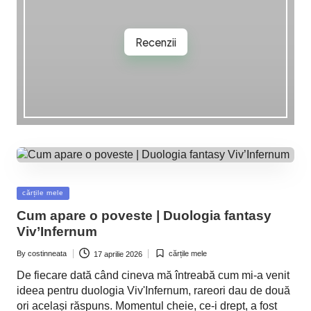
Recenzii
Posted
cărțile mele
in
Cum apare o poveste | Duologia fantasy
Viv’Infernum
By
costinneata
cărțile mele
17 aprilie 2026
Posted
Posted
by
in
De fiecare dată când cineva mă întreabă cum mi-a venit
ideea pentru duologia Viv'Infernum, rareori dau de două
ori același răspuns. Momentul cheie, ce-i drept, a fost