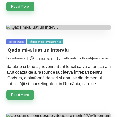
Read More
Posted
cărțile mele
cărțile mele|evenimente
in
IQads mi-a luat un interviu
By
costinneata
cărțile mele
,
cărțile mele|evenimente
10 iunie 2024
Posted
Posted
by
in
Salutare și bine ați revenit! Sunt fericit să vă anunț că am
avut ocazia de a răspunde la câteva întrebări pentru
IQads.ro, o platformă de știri și analize din domeniul
publicității și marketingului din România, care se…
Read More