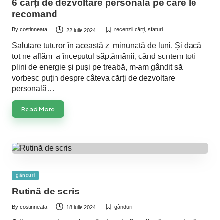
6 cărți de dezvoltare personală pe care le
recomand
By
costinneata
recenzii cărți
,
sfaturi
22 iulie 2024
Posted
Posted
by
in
Salutare tuturor în această zi minunată de luni. Și dacă
tot ne aflăm la începutul săptămânii, când suntem toți
plini de energie și puși pe treabă, m-am gândit să
vorbesc puțin despre câteva cărți de dezvoltare
personală…
Read More
Posted
gânduri
in
Rutină de scris
By
costinneata
gânduri
18 iulie 2024
Posted
Posted
by
in