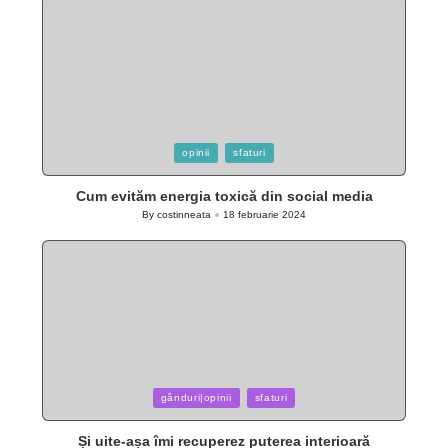
Posted
opinii
sfaturi
in
Cum evităm energia toxică din social media
By
costinneata
18 februarie 2024
Posted
by
Posted
gânduri|opinii
sfaturi
in
Și uite-așa îmi recuperez puterea interioară