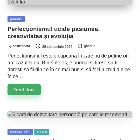
Posted
gânduri
in
Perfecționismul ucide pasiunea,
creativitatea și evoluția
By
costinneata
gânduri
26 septembrie 2024
Posted
Posted
by
in
Perfecționismul este o capcană în care nu de puține ori
am căzut și eu. Bineînțeles, e normal și firesc să-ți
dorești să fii din ce în ce mai bun și să faci lucruri din ce
în ce…
Read More
Posted
recenzii cărți
sfaturi
in