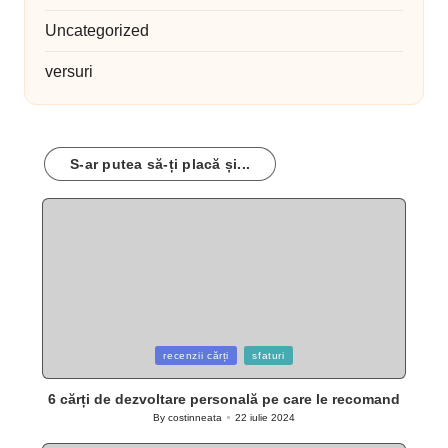
Uncategorized
versuri
S-ar putea să-ți placă și...
Posted
recenzii cărți
sfaturi
in
6 cărți de dezvoltare personală pe care le recomand
By
costinneata
22 iulie 2024
Posted
by