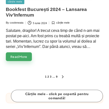
Posted
cărțile mele
in
Bookfest București 2024 – Lansarea
Viv’Infernum
By
costinneata
cărțile mele
5 iunie 2024
Posted
Posted
by
in
Salutare, dragilor! A trecut ceva timp de când n-am mai
postat pe-aici. Am fost prins cu treabă multă și proiecte
tari. Momentan, lucrez cu spor la volumul al doilea al
seriei „Viv’Infernum”. Dar până atunci, vreau să…
Read More
Paginație
1
2
3
…
9
NEXT
PAGE
articole
Cărțile mele - click pe copertă pentru
comandă!