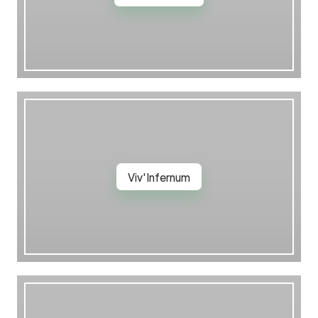
Viv'Infernum