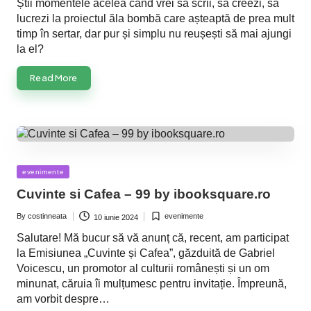
Știi momentele acelea când vrei să scrii, să creezi, să
lucrezi la proiectul ăla bombă care așteaptă de prea mult
timp în sertar, dar pur și simplu nu reușești să mai ajungi
la el?
Read More
Posted
evenimente
in
Cuvinte si Cafea – 99 by ibooksquare.ro
By
costinneata
evenimente
10 iunie 2024
Posted
Posted
by
in
Salutare! Mă bucur să vă anunț că, recent, am participat
la Emisiunea „Cuvinte și Cafea”, găzduită de Gabriel
Voicescu, un promotor al culturii românești și un om
minunat, căruia îi mulțumesc pentru invitație. Împreună,
am vorbit despre…