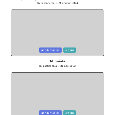
By
costinneata
29 ianuarie 2024
Posted
by
Posted
gânduri|opinii
sfaturi
in
Afirmă-te
By
costinneata
31 iulie 2023
Posted
by
Posted
gânduri|opinii
sfaturi