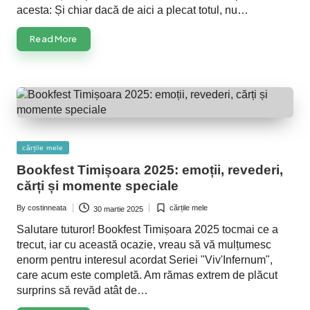
acesta: Și chiar dacă de aici a plecat totul, nu…
Read More
Posted
cărțile mele
in
Bookfest Timișoara 2025: emoții, revederi,
cărți și momente speciale
By
costinneata
cărțile mele
30 martie 2025
Posted
Posted
by
in
Salutare tuturor! Bookfest Timișoara 2025 tocmai ce a
trecut, iar cu această ocazie, vreau să vă mulțumesc
enorm pentru interesul acordat Seriei "Viv'Infernum",
care acum este completă. Am rămas extrem de plăcut
surprins să revăd atât de…