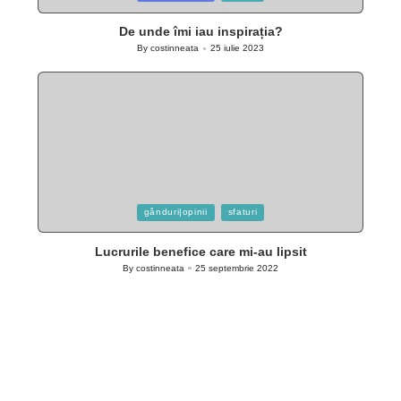
in
De unde îmi iau inspirația?
By
costinneata
25 iulie 2023
Posted
by
Posted
gânduri|opinii
sfaturi
in
Lucrurile benefice care mi-au lipsit
By
costinneata
25 septembrie 2022
Posted
by