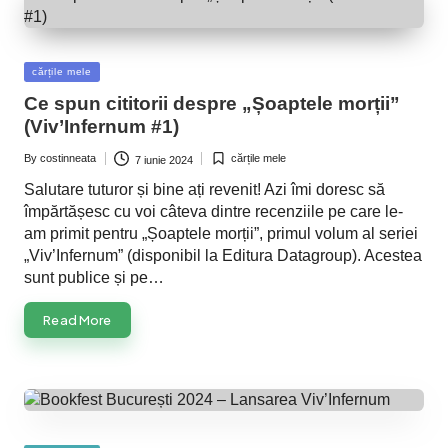
Posted
cărțile mele
in
Ce spun cititorii despre „Șoaptele morții”
(Viv’Infernum #1)
By
costinneata
cărțile mele
7 iunie 2024
Posted
Posted
by
in
Salutare tuturor și bine ați revenit! Azi îmi doresc să
împărtășesc cu voi câteva dintre recenziile pe care le-
am primit pentru „Șoaptele morții”, primul volum al seriei
„Viv’Infernum” (disponibil la Editura Datagroup). Acestea
sunt publice și pe…
Read More