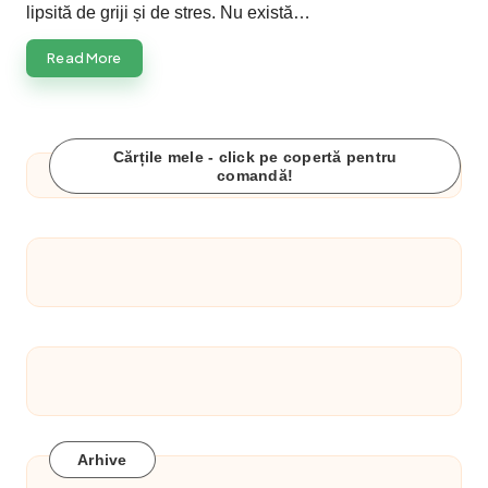
lipsită de griji și de stres. Nu există…
Read More
Cărțile mele - click pe copertă pentru
comandă!
Arhive