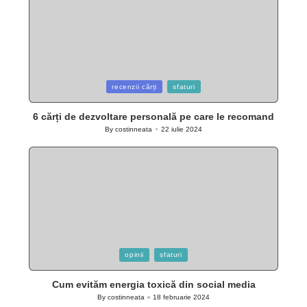
Posted
recenzii cărți
sfaturi
in
6 cărți de dezvoltare personală pe care le recomand
By
costinneata
22 iulie 2024
Posted
by
Posted
opinii
sfaturi
in
Cum evităm energia toxică din social media
By
costinneata
18 februarie 2024
Posted