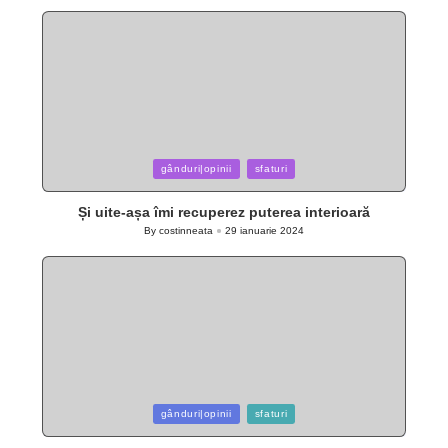
by
Posted
gânduri|opinii
sfaturi
in
Și uite-așa îmi recuperez puterea interioară
By
costinneata
29 ianuarie 2024
Posted
by
Posted
gânduri|opinii
sfaturi
in