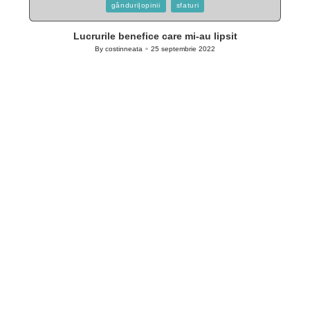
Posted
gânduri|opinii
sfaturi
in
Lucrurile benefice care mi-au lipsit
By
costinneata
25 septembrie 2022
Posted
by