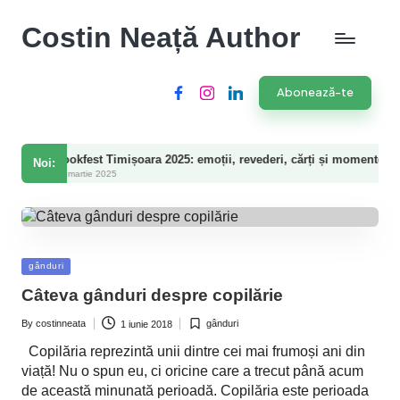
Costin Neață Author
Abonează-te
Facebook
Instagram
LinkedIn
kfest Timișoara 2025: emoții, revederi, cărți și momente speciale
Noi:
artie 2025
Posted
gânduri
in
Câteva gânduri despre copilărie
By
costinneata
gânduri
1 iunie 2018
Posted
Posted
by
in
Copilăria reprezintă unii dintre cei mai frumoși ani din
viață! Nu o spun eu, ci oricine care a trecut până acum
de această minunată perioadă. Copilăria este perioada