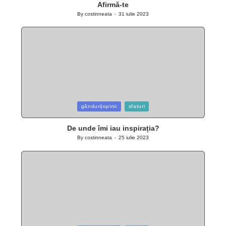
Afirmă-te
By
costinneata
31 iulie 2023
Posted
by
Posted
gânduri|opinii
sfaturi
in
De unde îmi iau inspirația?
By
costinneata
25 iulie 2023
Posted
by