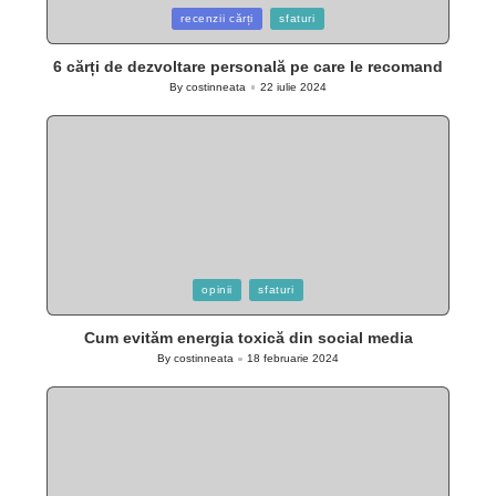
Posted
recenzii cărți
sfaturi
in
6 cărți de dezvoltare personală pe care le recomand
By
costinneata
22 iulie 2024
Posted
by
Posted
opinii
sfaturi
in
Cum evităm energia toxică din social media
By
costinneata
18 februarie 2024
Posted
by