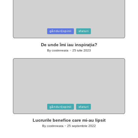
Posted
gânduri|opinii
sfaturi
in
De unde îmi iau inspirația?
By
costinneata
25 iulie 2023
Posted
by
Posted
gânduri|opinii
sfaturi
in
Lucrurile benefice care mi-au lipsit
By
costinneata
25 septembrie 2022
Posted
by