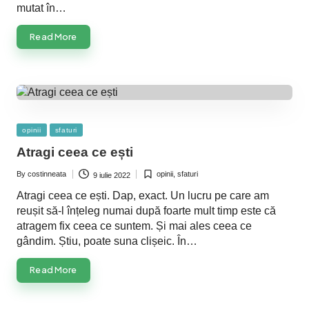
mutat în…
Read More
Posted
opinii
sfaturi
in
Atragi ceea ce ești
By
costinneata
opinii
,
sfaturi
9 iulie 2022
Posted
Posted
by
in
Atragi ceea ce ești. Dap, exact. Un lucru pe care am
reușit să-l înțeleg numai după foarte mult timp este că
atragem fix ceea ce suntem. Și mai ales ceea ce
gândim. Știu, poate suna clișeic. În…
Read More