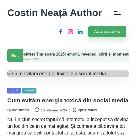
Costin Neață Author
Abonează-te
Facebook
Instagram
LinkedIn
kfest Timișoara 2025: emoții, revederi, cărți și momente speciale
Noi:
artie 2025
Posted
opinii
sfaturi
in
Cum evităm energia toxică din social media
By
costinneata
opinii
,
sfaturi
18 februarie 2024
Posted
Posted
by
in
Nu-i niciun secret faptul că internetul a început să devină
un loc din ce în ce mai agitat. Și culmea e că devine tot
mai greu să eviți contactul cu acesta, acum că totul s-a