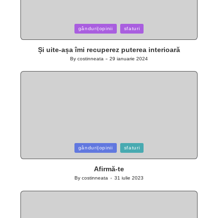
Posted
gânduri|opinii
sfaturi
in
Și uite-așa îmi recuperez puterea interioară
By
costinneata
29 ianuarie 2024
Posted
by
Posted
gânduri|opinii
sfaturi
in
Afirmă-te
By
costinneata
31 iulie 2023
Posted
by