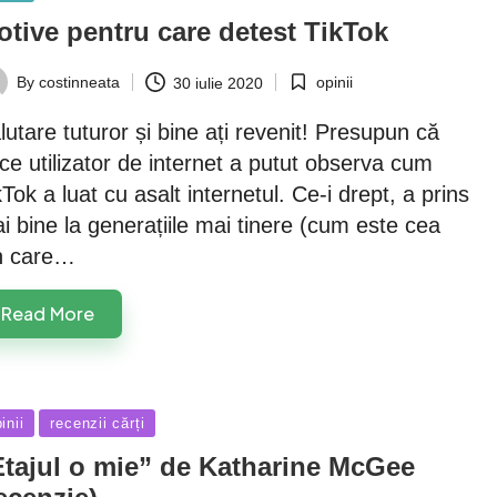
otive pentru care detest TikTok
opinii
By
costinneata
30 iulie 2020
Posted
ted
in
lutare tuturor și bine ați revenit! Presupun că
ice utilizator de internet a putut observa cum
kTok a luat cu asalt internetul. Ce-i drept, a prins
i bine la generațiile mai tinere (cum este cea
n care…
Read More
sted
inii
recenzii cărți
Etajul o mie” de Katharine McGee