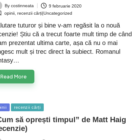
By
costinneata
9 februarie 2020
ted
opinii
,
recenzii cărți|Uncategorized
osted
lutare tuturor și bine v-am regăsit la o nouă
cenzie! Știu că a trecut foarte mult timp de când
am prezentat ultima carte, așa că nu o mai
ngesc mult și trec direct la subiect. Romanul
ntasy…
Read More
sted
inii
recenzii cărți
Cum să oprești timpul” de Matt Haig
ecenzie)