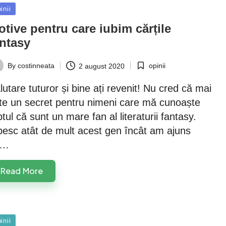
sted
inii
tive pentru care iubim cărțile
antasy
opinii
By
costinneata
2 august 2020
Posted
ted
in
lutare tuturor și bine ați revenit! Nu cred că mai
te un secret pentru nimeni care mă cunoaște
ptul că sunt un mare fan al literaturii fantasy.
besc atât de mult acest gen încât am ajuns
ă…
Read More
sted
inii