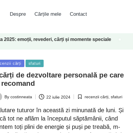
Despre
Cărțile mele
Contact
ții, revederi, cărți și momente speciale
Volumul 
18 martie 
sted
cenzii cărți
sfaturi
cărți de dezvoltare personală pe care
e recomand
recenzii cărți
,
sfaturi
By
costinneata
22 iulie 2024
Posted
ted
in
lutare tuturor în această zi minunată de luni. Și
că tot ne aflăm la începutul săptămânii, când
ntem toți plini de energie și puși pe treabă, m-