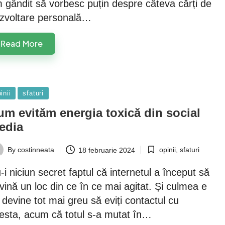
 gândit să vorbesc puțin despre câteva cărți de
zvoltare personală…
Read More
sted
inii
sfaturi
um evităm energia toxică din social
edia
opinii
,
sfaturi
By
costinneata
18 februarie 2024
Posted
ted
in
-i niciun secret faptul că internetul a început să
vină un loc din ce în ce mai agitat. Și culmea e
 devine tot mai greu să eviți contactul cu
esta, acum că totul s-a mutat în…