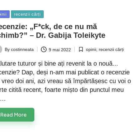
sted
inii
recenzii cărți
ecenzie: „F*ck, de ce nu mă
himb?” – Dr. Gabija Toleikyte
opinii
,
recenzii cărți
By
costinneata
9 mai 2022
Posted
ted
in
lutare tuturor și bine ați revenit la o nouă...
cenzie? Dap, deși n-am mai publicat o recenzie
 vreo doi ani, azi vreau să împărtășesc cu voi o
rte citită recent, foarte mișto din punctul meu
e…
Read More