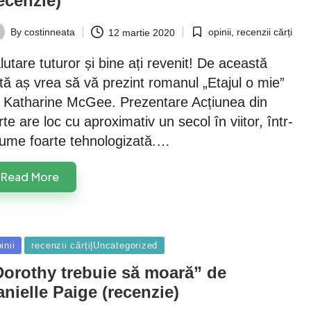
ecenzie)
opinii
,
recenzii cărți
By
costinneata
12 martie 2020
Posted
ted
in
lutare tuturor și bine ați revenit! De această
tă aș vrea să vă prezint romanul „Etajul o mie”
 Katharine McGee. Prezentare Acțiunea din
rte are loc cu aproximativ un secol în viitor, într-
lume foarte tehnologizată.…
Read More
sted
inii
recenzii cărți|Uncategorized
Dorothy trebuie să moară” de
nielle Paige (recenzie)