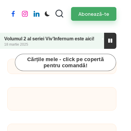
Abonează-te
Facebook
Instagram
LinkedIn
2 al seriei Viv’Infernum este aici!
Perfecționismul
2025
26 septembrie 2024
Cărțile mele - click pe copertă
pentru comandă!