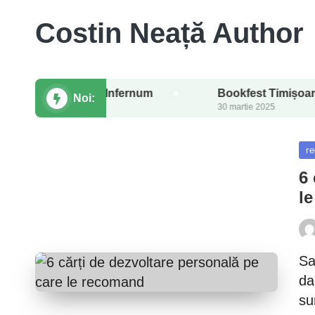
Costin Neață Author
antasy Viv’Infernum
Bookfest Timișoara 2025: emo
Noi:
30 martie 2025
Po
re
in
6 
l
Pos
by
Sa
da
su