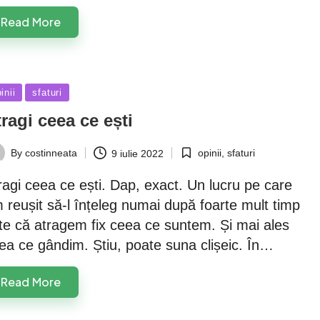
Read More
sted
inii
sfaturi
ragi ceea ce ești
opinii
,
sfaturi
By
costinneata
9 iulie 2022
Posted
ted
in
ragi ceea ce ești. Dap, exact. Un lucru pe care
 reușit să-l înțeleg numai după foarte mult timp
te că atragem fix ceea ce suntem. Și mai ales
ea ce gândim. Știu, poate suna clișeic. În…
Read More