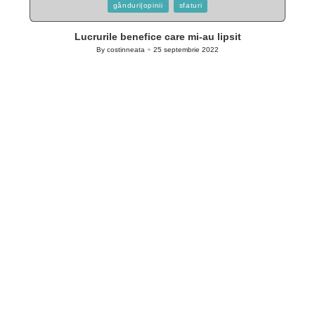
Posted
gânduri|opinii
sfaturi
in
Lucrurile benefice care mi-au lipsit
By
costinneata
25 septembrie 2022
Posted
by