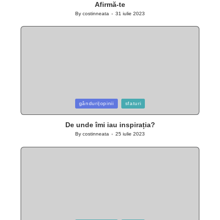
Afirmă-te
By
costinneata
31 iulie 2023
Posted
by
Posted
gânduri|opinii
sfaturi
in
De unde îmi iau inspirația?
By
costinneata
25 iulie 2023
Posted
by