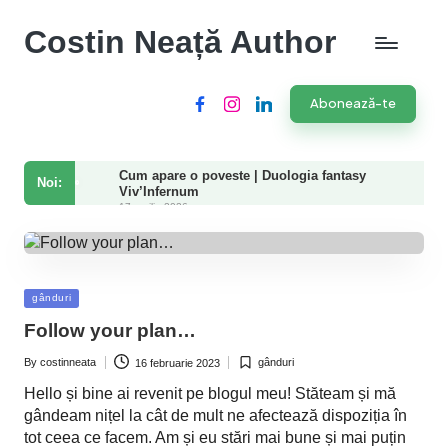
Costin Neață Author
Abonează-te
Facebook
Instagram
LinkedIn
Cum apare o poveste | Duologia fantasy
Noi:
Viv’Infernum
17 aprilie 2026
Bookfest Timișoara 2025: emoții, revederi,
cărți și momente speciale
30 martie 2025
Volumul 2 al seriei Viv’Infernum este aici!
18 martie 2025
Posted
gânduri
Perfecționismul ucide pasiunea, creativitatea
in
și evoluția
Follow your plan…
26 septembrie 2024
6 cărți de dezvoltare personală pe care le
By
costinneata
gânduri
16 februarie 2023
recomand
Posted
Posted
by
in
22 iulie 2024
Hello și bine ai revenit pe blogul meu! Stăteam și mă
Rutină de scris
gândeam nițel la cât de mult ne afectează dispoziția în
18 iulie 2024
tot ceea ce facem. Am și eu stări mai bune și mai puțin
Cuvinte si Cafea – 99 by ibooksquare.ro