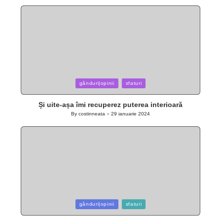
by
Posted
gânduri|opinii
sfaturi
in
Și uite-așa îmi recuperez puterea interioară
By
costinneata
29 ianuarie 2024
Posted
by
Posted
gânduri|opinii
sfaturi
in