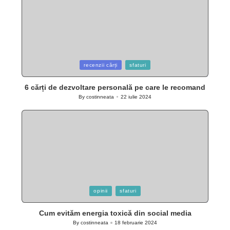
Posted
recenzii cărți
sfaturi
in
6 cărți de dezvoltare personală pe care le recomand
By
costinneata
22 iulie 2024
Posted
by
Posted
opinii
sfaturi
in
Cum evităm energia toxică din social media
By
costinneata
18 februarie 2024
Posted