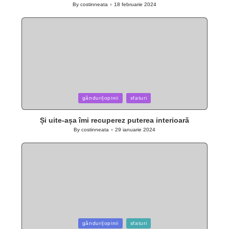
By
costinneata
18 februarie 2024
Posted
by
Posted
gânduri|opinii
sfaturi
in
Și uite-așa îmi recuperez puterea interioară
By
costinneata
29 ianuarie 2024
Posted
by
Posted
gânduri|opinii
sfaturi