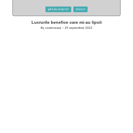
Posted
gânduri|opinii
sfaturi
in
Lucrurile benefice care mi-au lipsit
By
costinneata
25 septembrie 2022
Posted
by