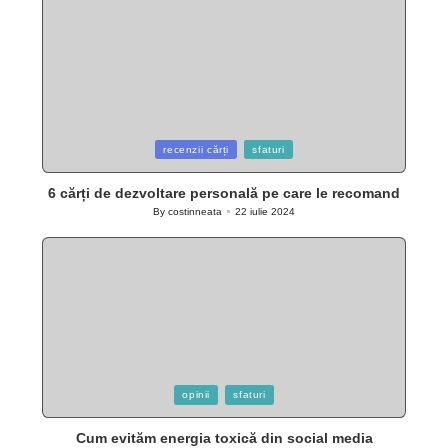
Posted
recenzii cărți
sfaturi
in
6 cărți de dezvoltare personală pe care le recomand
By
costinneata
22 iulie 2024
Posted
by
Posted
opinii
sfaturi
in
Cum evităm energia toxică din social media