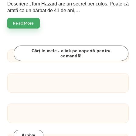
10 iunie 2024
Descriere „Tom Hazard are un secret periculos. Poate că
IQads mi-a luat un interviu
arată ca un bărbat de 41 de ani,…
10 iunie 2024
Ce spun cititorii despre „Șoaptele morții”
(Viv’Infernum #1)
Read More
7 iunie 2024
Bookfest București 2024 – Lansarea
Viv’Infernum
5 iunie 2024
Cărțile mele - click pe copertă pentru
comandă!
Arhive