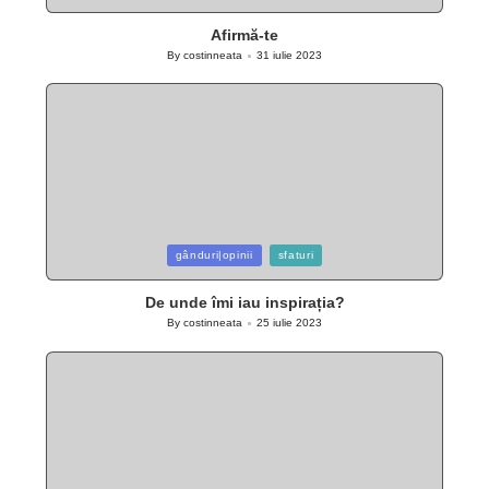
in
Afirmă-te
By
costinneata
31 iulie 2023
Posted
by
Posted
gânduri|opinii
sfaturi
in
De unde îmi iau inspirația?
By
costinneata
25 iulie 2023
Posted
by