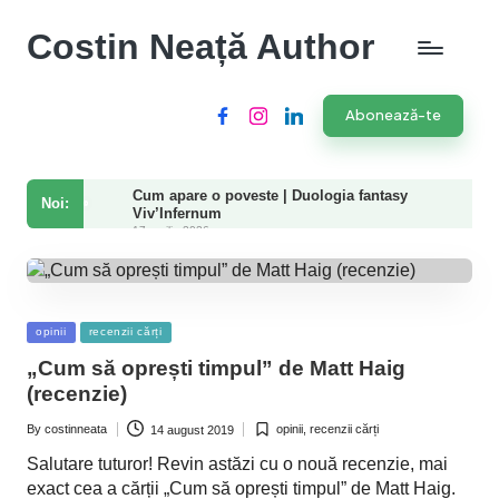
Costin Neață Author
Abonează-te
Facebook
Instagram
LinkedIn
Cum apare o poveste | Duologia fantasy
Noi:
Viv’Infernum
17 aprilie 2026
Bookfest Timișoara 2025: emoții, revederi,
cărți și momente speciale
30 martie 2025
Volumul 2 al seriei Viv’Infernum este aici!
18 martie 2025
Posted
opinii
recenzii cărți
Perfecționismul ucide pasiunea, creativitatea
in
și evoluția
„Cum să oprești timpul” de Matt Haig
26 septembrie 2024
(recenzie)
6 cărți de dezvoltare personală pe care le
recomand
22 iulie 2024
By
costinneata
opinii
,
recenzii cărți
14 august 2019
Posted
Posted
Rutină de scris
by
in
Salutare tuturor! Revin astăzi cu o nouă recenzie, mai
18 iulie 2024
Cuvinte si Cafea – 99 by ibooksquare.ro
exact cea a cărții „Cum să oprești timpul” de Matt Haig.