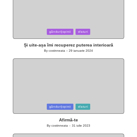
Posted
gânduri|opinii
sfaturi
in
Și uite-așa îmi recuperez puterea interioară
By
costinneata
29 ianuarie 2024
Posted
by
Posted
gânduri|opinii
sfaturi
in
Afirmă-te
By
costinneata
31 iulie 2023
Posted
by