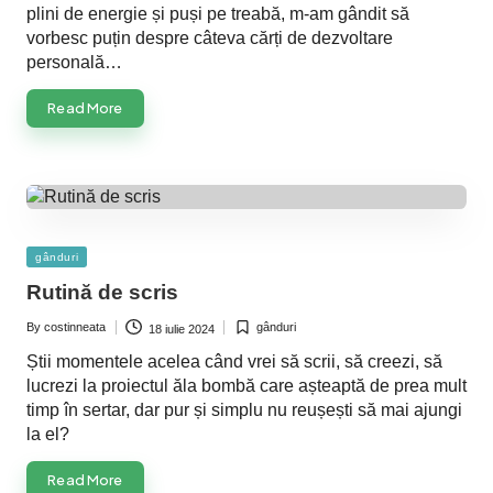
plini de energie și puși pe treabă, m-am gândit să
vorbesc puțin despre câteva cărți de dezvoltare
personală…
Read More
Posted
gânduri
in
Rutină de scris
By
costinneata
gânduri
18 iulie 2024
Posted
Posted
by
in
Știi momentele acelea când vrei să scrii, să creezi, să
lucrezi la proiectul ăla bombă care așteaptă de prea mult
timp în sertar, dar pur și simplu nu reușești să mai ajungi
la el?
Read More