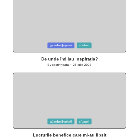
Posted
gânduri|opinii
sfaturi
in
De unde îmi iau inspirația?
By
costinneata
25 iulie 2023
Posted
by
Posted
gânduri|opinii
sfaturi
in
Lucrurile benefice care mi-au lipsit