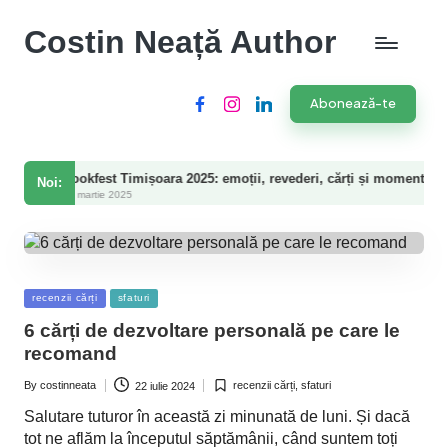
Costin Neață Author
Abonează-te
Facebook
Instagram
LinkedIn
okfest Timișoara 2025: emoții, revederi, cărți și momente speciale
Noi:
martie 2025
Posted
recenzii cărți
sfaturi
in
6 cărți de dezvoltare personală pe care le
recomand
By
costinneata
recenzii cărți
,
sfaturi
22 iulie 2024
Posted
Posted
by
in
Salutare tuturor în această zi minunată de luni. Și dacă
tot ne aflăm la începutul săptămânii, când suntem toți