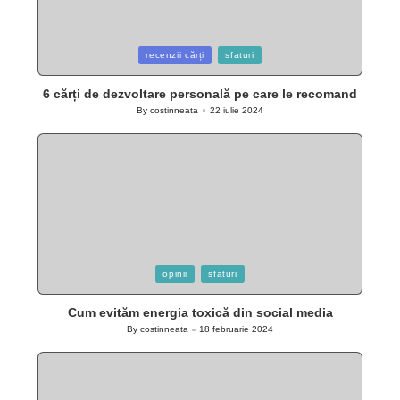
Posted
recenzii cărți
sfaturi
in
6 cărți de dezvoltare personală pe care le recomand
By
costinneata
22 iulie 2024
Posted
by
Posted
opinii
sfaturi
in
Cum evităm energia toxică din social media
By
costinneata
18 februarie 2024
Posted
by