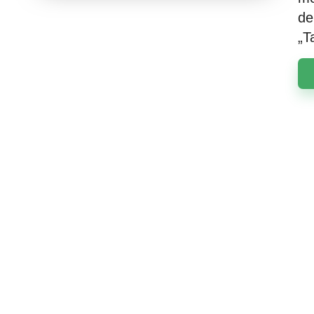
de
„T