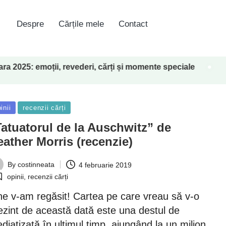
Despre
Cărțile mele
Contact
emoții, revederi, cărți și momente speciale
Volum
18 mart
sted
inii
recenzii cărți
Tatuatorul de la Auschwitz” de
ather Morris (recenzie)
By
costinneata
4 februarie 2019
ted
opinii
,
recenzii cărți
osted
ne v-am regăsit! Cartea pe care vreau să v-o
ezint de această dată este una destul de
diatizată în ultimul timp, ajungând la un milion