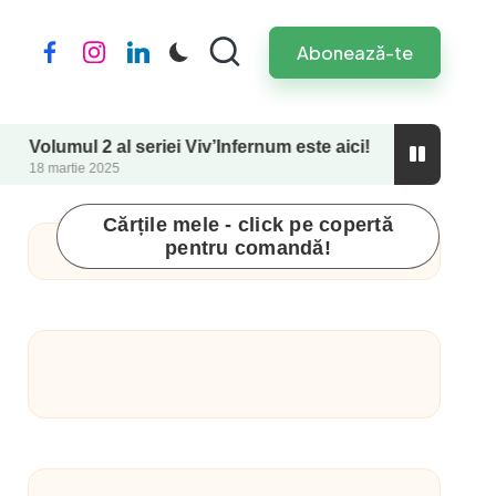
Abonează-te
Facebook
Instagram
LinkedIn
ul 2 al seriei Viv’Infernum este aici!
Perfecționis
ie 2025
26 septembrie 2
Cărțile mele - click pe copertă
pentru comandă!