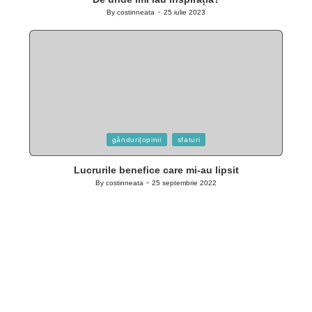
By
costinneata
25 iulie 2023
Posted
by
Posted
gânduri|opinii
sfaturi
in
Lucrurile benefice care mi-au lipsit
By
costinneata
25 septembrie 2022
Posted
by