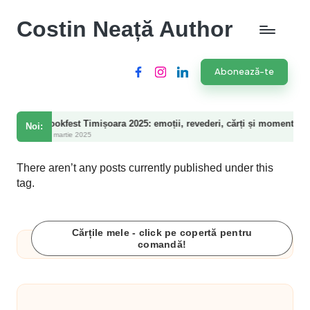
Costin Neață Author
Abonează-te
Facebook
Instagram
LinkedIn
okfest Timișoara 2025: emoții, revederi, cărți și momente speciale
Noi:
martie 2025
There aren’t any posts currently published under this
tag.
Cărțile mele - click pe copertă pentru
comandă!