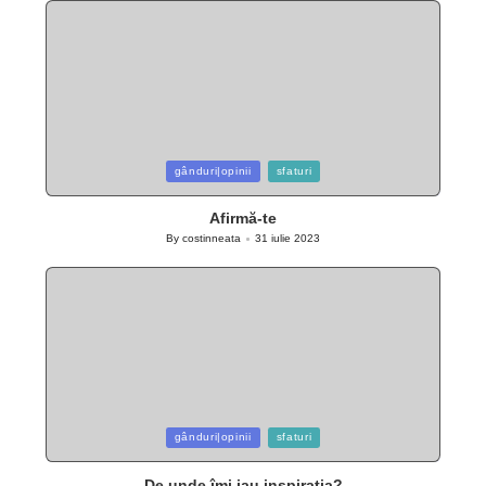
Posted
gânduri|opinii
sfaturi
in
Afirmă-te
By
costinneata
31 iulie 2023
Posted
by
Posted
gânduri|opinii
sfaturi
in
De unde îmi iau inspirația?