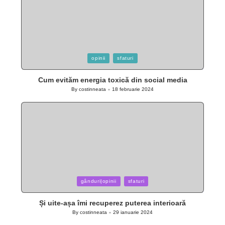
Posted
opinii
sfaturi
in
Cum evităm energia toxică din social media
By
costinneata
18 februarie 2024
Posted
by
Posted
gânduri|opinii
sfaturi
in
Și uite-așa îmi recuperez puterea interioară
By
costinneata
29 ianuarie 2024
Posted
by