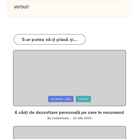
versuri
S-ar putea să-ți placă și...
Posted
recenzii cărți
sfaturi
in
6 cărți de dezvoltare personală pe care le recomand
By
costinneata
22 iulie 2024
Posted
by