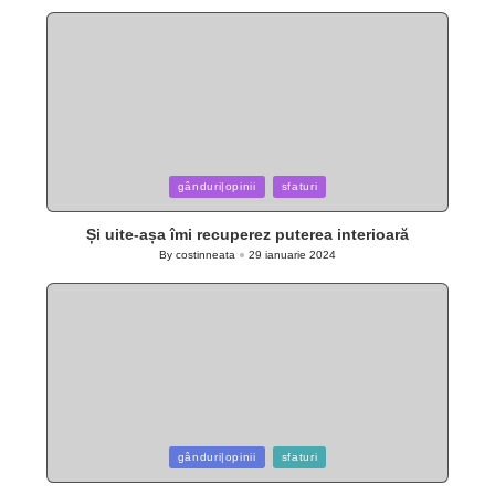
by
Posted
gânduri|opinii
sfaturi
in
Și uite-așa îmi recuperez puterea interioară
By
costinneata
29 ianuarie 2024
Posted
by
Posted
gânduri|opinii
sfaturi
in