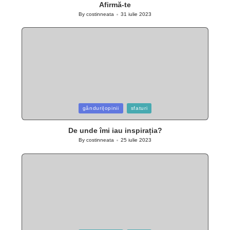
Afirmă-te
By
costinneata
31 iulie 2023
Posted
by
Posted
gânduri|opinii
sfaturi
in
De unde îmi iau inspirația?
By
costinneata
25 iulie 2023
Posted
by