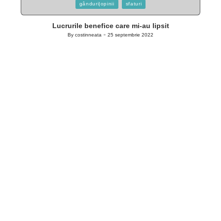
Posted
gânduri|opinii
sfaturi
in
Lucrurile benefice care mi-au lipsit
By
costinneata
25 septembrie 2022
Posted
by