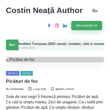
Costin Neață Author
Abonează-te
Facebook
Instagram
LinkedIn
ookfest Timișoara 2025: emoții, revederi, cărți și momente speciale
Noi:
 martie 2025
Posted
gânduri
versuri
in
Picături de foc
By
costinneata
gânduri
,
versuri
1 mai 2020
Posted
Posted
by
in
Sute de nori negri Îi întunecă privirea; Picături de apă,
Ce cad și umplu marea. Zeci de uragane, Ce-i suflă prin
gânduri; Picături de apă, Ce umplu rânduri, rânduri.