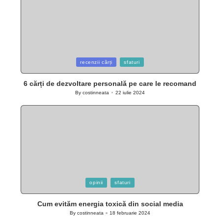
Posted
recenzii cărți
sfaturi
in
6 cărți de dezvoltare personală pe care le recomand
By
costinneata
22 iulie 2024
Posted
by
Posted
opinii
sfaturi
in
Cum evităm energia toxică din social media
By
costinneata
18 februarie 2024
Posted