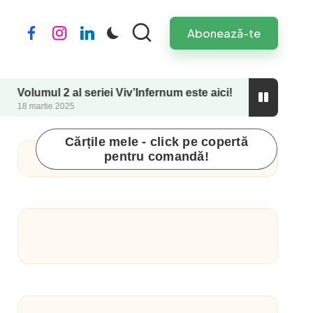
Abonează-te
Facebook
Instagram
LinkedIn
l 2 al seriei Viv’Infernum este aici!
Perfecționism
ie 2025
26 septembrie 2
Cărțile mele - click pe copertă
pentru comandă!