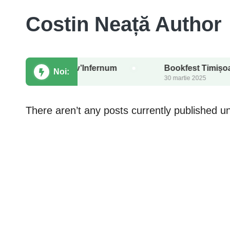
Costin Neață Author
 fantasy Viv’Infernum
Bookfest Timișoara 2025: e
Noi:
30 martie 2025
There aren’t any posts currently published un