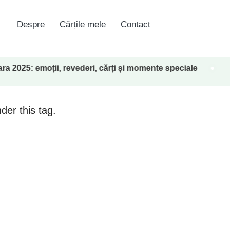
Despre
Cărțile mele
Contact
moții, revederi, cărți și momente speciale
Volumu
18 mart
der this tag.