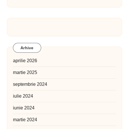
10 iunie 2024
IQads mi-a luat un interviu
10 iunie 2024
Ce spun cititorii despre „Șoaptele morții”
(Viv’Infernum #1)
7 iunie 2024
Bookfest București 2024 – Lansarea
Viv’Infernum
5 iunie 2024
Arhive
aprilie 2026
martie 2025
septembrie 2024
iulie 2024
iunie 2024
martie 2024