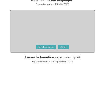
By
costinneata
25 iulie 2023
Posted
by
Posted
gânduri|opinii
sfaturi
in
Lucrurile benefice care mi-au lipsit
By
costinneata
25 septembrie 2022
Posted
by