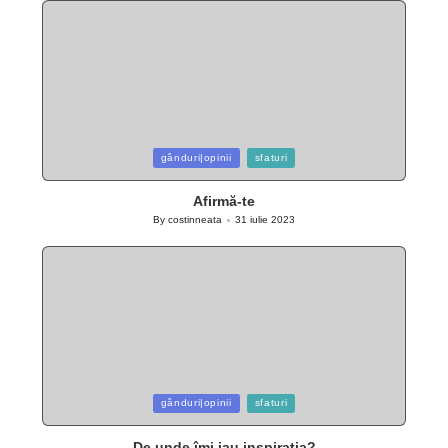
Posted
gânduri|opinii
sfaturi
in
Afirmă-te
By
costinneata
31 iulie 2023
Posted
by
Posted
gânduri|opinii
sfaturi
in
De unde îmi iau inspirația?