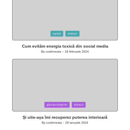
Posted
opinii
sfaturi
in
Cum evităm energia toxică din social media
By
costinneata
18 februarie 2024
Posted
by
Posted
gânduri|opinii
sfaturi
in
Și uite-așa îmi recuperez puterea interioară
By
costinneata
29 ianuarie 2024
Posted
by