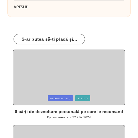
versuri
S-ar putea să-ți placă și...
Posted
recenzii cărți
sfaturi
in
6 cărți de dezvoltare personală pe care le recomand
By
costinneata
22 iulie 2024
Posted
by