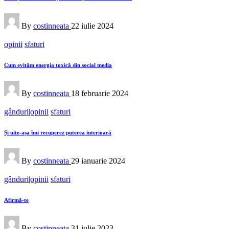
Posted
By
costinneata
22 iulie 2024
by
Posted
opinii
sfaturi
in
Cum evităm energia toxică din social media
Posted
By
costinneata
18 februarie 2024
by
Posted
gânduri|opinii
sfaturi
in
Și uite-așa îmi recuperez puterea interioară
Posted
By
costinneata
29 ianuarie 2024
by
Posted
gânduri|opinii
sfaturi
in
Afirmă-te
Posted
By
costinneata
31 iulie 2023
by