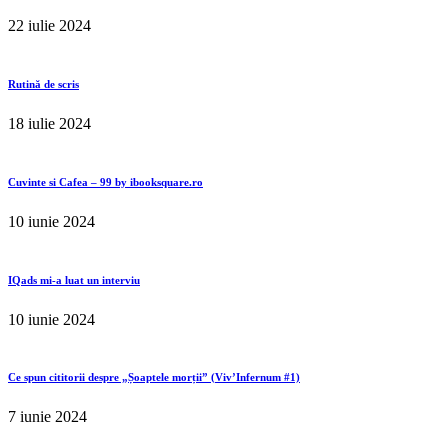
22 iulie 2024
Rutină de scris
18 iulie 2024
Cuvinte si Cafea – 99 by ibooksquare.ro
10 iunie 2024
IQads mi-a luat un interviu
10 iunie 2024
Ce spun cititorii despre „Șoaptele morții” (Viv’Infernum #1)
7 iunie 2024