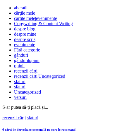
aberatii
cărțile mele
cărțile mele|evenimente
Copywriting & Content Writing
despre blog
despre mine
despre scris
evenimente
Fără categorie
gânduri
gânduri|opinii
opinii
recenzii cărți
recenzii cărți|Uncategorized
sfaturi
sfaturi
Uncategorized
versuri
S-ar putea să-ți placă și...
Posted
recenzii cărți
sfaturi
in
6 cărți de dezvoltare personală pe care le recomand