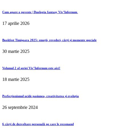
Cum apare o poveste | Duologia fantasy Viv’Infernum
17 aprilie 2026
Bookfest Timișoara 2025: emoții, revederi, cărți și momente speciale
30 martie 2025
Volumul 2 al seriei Viv’Infernum este aici!
18 martie 2025
Perfecționismul ucide pasiunea, creativitatea și evoluția
26 septembrie 2024
6 cărți de dezvoltare personală pe care le recomand