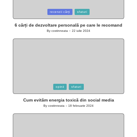
Posted
recenzii cărți
sfaturi
in
6 cărți de dezvoltare personală pe care le recomand
By
costinneata
22 iulie 2024
Posted
by
Posted
opinii
sfaturi
in
Cum evităm energia toxică din social media
By
costinneata
18 februarie 2024
Posted
by