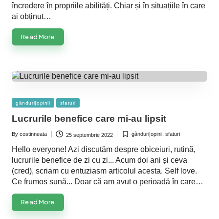
încredere în propriile abilități. Chiar și în situațiile în care
ai obținut…
Read More
Posted
gânduri|opinii
sfaturi
in
Lucrurile benefice care mi-au lipsit
By
costinneata
gânduri|opinii
,
sfaturi
25 septembrie 2022
Posted
Posted
by
in
Hello everyone! Azi discutăm despre obiceiuri, rutină,
lucrurile benefice de zi cu zi... Acum doi ani și ceva
(cred), scriam cu entuziasm articolul acesta. Self love.
Ce frumos sună... Doar că am avut o perioadă în care…
Read More