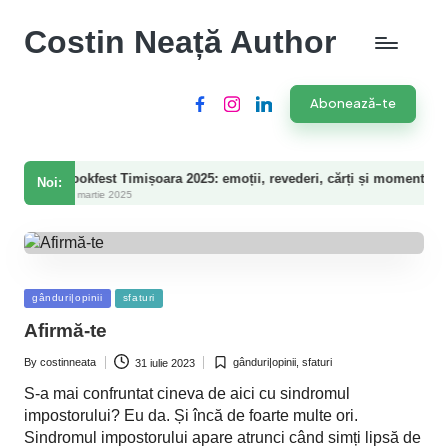
Costin Neață Author
Abonează-te
Facebook
Instagram
LinkedIn
okfest Timișoara 2025: emoții, revederi, cărți și momente speciale
Noi:
martie 2025
Posted
gânduri|opinii
sfaturi
in
Afirmă-te
By
costinneata
gânduri|opinii
,
sfaturi
31 iulie 2023
Posted
Posted
by
in
S-a mai confruntat cineva de aici cu sindromul
impostorului? Eu da. Și încă de foarte multe ori.
Sindromul impostorului apare atrunci când simți lipsă de