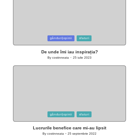
Posted
gânduri|opinii
sfaturi
in
De unde îmi iau inspirația?
By
costinneata
25 iulie 2023
Posted
by
Posted
gânduri|opinii
sfaturi
in
Lucrurile benefice care mi-au lipsit
By
costinneata
25 septembrie 2022
Posted
by