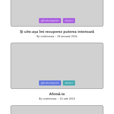
Posted
gânduri|opinii
sfaturi
in
Și uite-așa îmi recuperez puterea interioară
By
costinneata
29 ianuarie 2024
Posted
by
Posted
gânduri|opinii
sfaturi
in
Afirmă-te
By
costinneata
31 iulie 2023
Posted
by