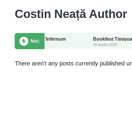
Costin Neață Author
 fantasy Viv’Infernum
Bookfest Timișoara 2025: e
Noi:
30 martie 2025
There aren’t any posts currently published un