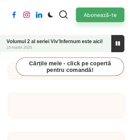
Abonează-te
Facebook
Instagram
LinkedIn
l 2 al seriei Viv’Infernum este aici!
Perfecționism
ie 2025
26 septembrie 20
Cărțile mele - click pe copertă
pentru comandă!