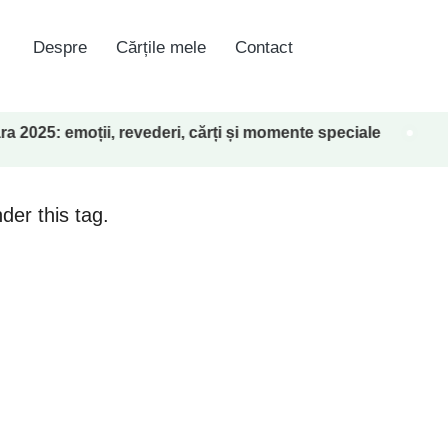
Despre
Cărțile mele
Contact
moții, revederi, cărți și momente speciale
Volumu
18 mart
der this tag.