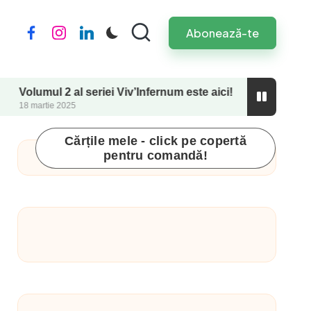
Abonează-te
Facebook
Instagram
LinkedIn
ul 2 al seriei Viv’Infernum este aici!
Perfecționis
tie 2025
26 septembrie 2
Cărțile mele - click pe copertă
pentru comandă!