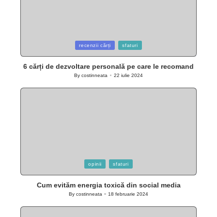
Posted
recenzii cărți
sfaturi
in
6 cărți de dezvoltare personală pe care le recomand
By
costinneata
22 iulie 2024
Posted
by
Posted
opinii
sfaturi
in
Cum evităm energia toxică din social media
By
costinneata
18 februarie 2024
Posted
by