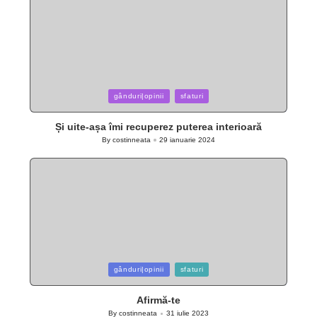
Posted
gânduri|opinii
sfaturi
in
Și uite-așa îmi recuperez puterea interioară
By
costinneata
29 ianuarie 2024
Posted
by
Posted
gânduri|opinii
sfaturi
in
Afirmă-te
By
costinneata
31 iulie 2023
Posted