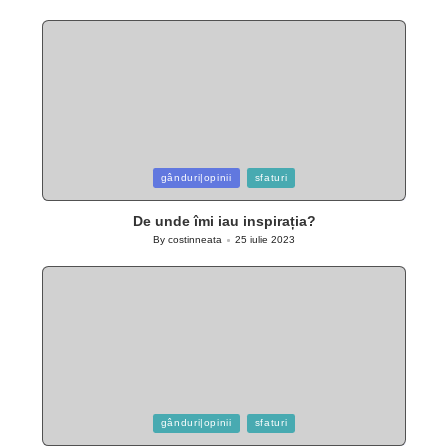
by
Posted
gânduri|opinii
sfaturi
in
De unde îmi iau inspirația?
By
costinneata
25 iulie 2023
Posted
by
Posted
gânduri|opinii
sfaturi
in