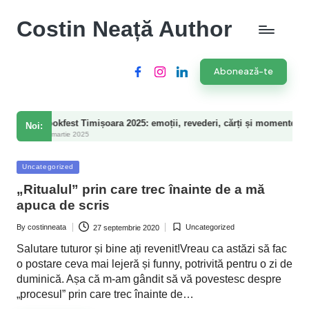
Costin Neață Author
Abonează-te
Facebook
Instagram
LinkedIn
kfest Timișoara 2025: emoții, revederi, cărți și momente speciale
Noi:
artie 2025
Posted
Uncategorized
in
„Ritualul” prin care trec înainte de a mă
apuca de scris
By
costinneata
Uncategorized
27 septembrie 2020
Posted
Posted
by
in
Salutare tuturor și bine ați revenit!Vreau ca astăzi să fac
o postare ceva mai lejeră și funny, potrivită pentru o zi de
duminică. Așa că m-am gândit să vă povestesc despre
„procesul” prin care trec înainte de…