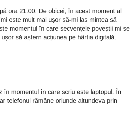
upă ora 21:00. De obicei, în acest moment al
și îmi este mult mai ușor să-mi las mintea să
 este momentul în care secvențele poveștii mi se
 ușor să aștern acțiunea pe hârtia digitală.
ez în momentul în care scriu este laptopul. În
 iar telefonul rămâne oriunde altundeva prin