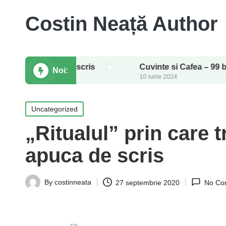
Costin Neață Author
Rutină de scris
Cuvinte si Cafea – 99 by ibook
Noi:
18 iulie 2024
10 iunie 2024
Posted
Uncategorized
in
„Ritualul” prin care 
apuca de scris
By
costinneata
27 septembrie 2020
No Co
Posted
by