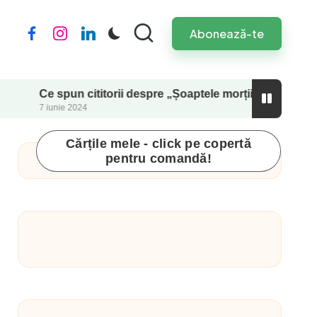
Abonează-te
Facebook
Instagram
LinkedIn
e spun cititorii despre „Șoaptele morții” (Viv’Infernum #1)
iunie 2024
Cărțile mele - click pe copertă
pentru comandă!