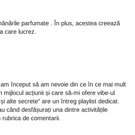
ânările parfumate . În plus, acestea creează
a care lucrez.
m, am început să am nevoie din ce în ce mai mult
ijlocul acțiunii și care să-mi ofere vibe-ul
i alte secrete” are un întreg playlist dedicat.
au când desfășurați una dintre activitățile
n rubrica de comentarii.