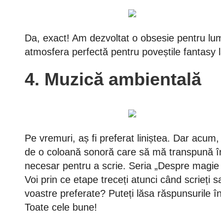
Da, exact! Am dezvoltat o obsesie pentru lum
atmosfera perfectă pentru poveștile fantasy l
4. Muzică ambientală
Pe vremuri, aș fi preferat liniștea. Dar acu
de o coloană sonoră care să mă transpună în m
necesar pentru a scrie. Seria „Despre magie ș
Voi prin ce etape treceți atunci când scrieți s
voastre preferate? Puteți lăsa răspunsurile î
Toate cele bune!