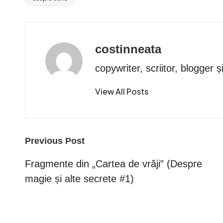
Tags:
costinneata
copywriter, scriitor, blogger ș
View All Posts
Post
Previous Post
navigation
Fragmente din „Cartea de vrăji” (Despre
magie și alte secrete #1)