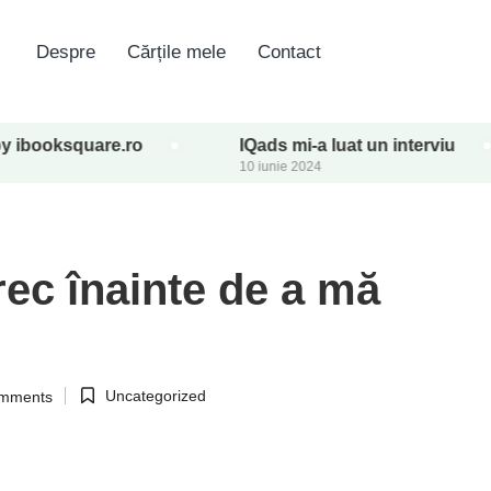
Despre
Cărțile mele
Contact
square.ro
IQads mi-a luat un interviu
C
10 iunie 2024
7 
trec înainte de a mă
Uncategorized
mments
Posted
in