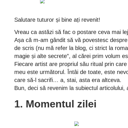
Salutare tuturor și bine ați revenit!
Vreau ca astăzi să fac o postare ceva mai leje
Așa că m-am gândit să vă povestesc despre „
de scris (nu mă refer la blog, ci strict la rom
magie și alte secrete”, al cărei prim volum e
Fiecare artist are propriul său ritual prin car
meu este următorul. Întâi de toate, este nevo
care să-l sacrifi… a, stai, asta era altceva.
Bun, deci să revenim la subiectul articolului,
1. Momentul zilei