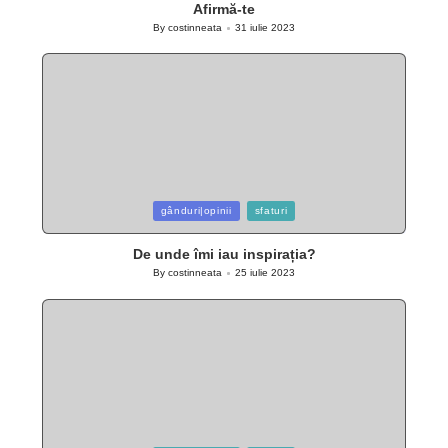
Afirmă-te
By
costinneata
31 iulie 2023
Posted
by
Posted
gânduri|opinii
sfaturi
in
De unde îmi iau inspirația?
By
costinneata
25 iulie 2023
Posted
by