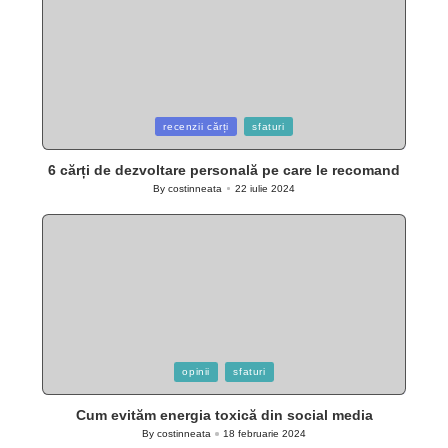
Posted
recenzii cărți
sfaturi
in
6 cărți de dezvoltare personală pe care le recomand
By
costinneata
22 iulie 2024
Posted
by
Posted
opinii
sfaturi
in
Cum evităm energia toxică din social media
By
costinneata
18 februarie 2024
Posted