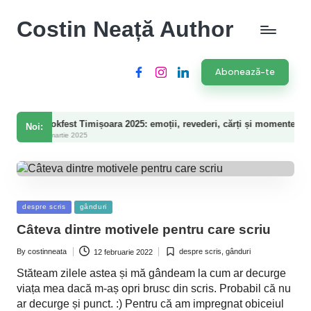
Costin Neață Author
Abonează-te
Facebook
Instagram
LinkedIn
kfest Timișoara 2025: emoții, revederi, cărți și momente speciale
Noi:
artie 2025
Posted
despre scris
gânduri
in
Câteva dintre motivele pentru care scriu
By
costinneata
despre scris
,
gânduri
12 februarie 2022
Posted
Posted
by
in
Stăteam zilele astea și mă gândeam la cum ar decurge
viața mea dacă m-aș opri brusc din scris. Probabil că nu
ar decurge și punct. :) Pentru că am impregnat obiceiul