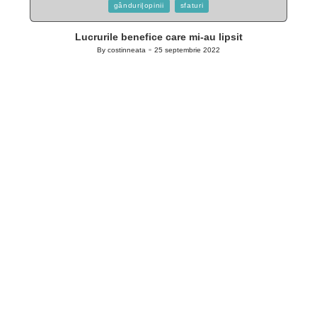
Posted
gânduri|opinii
sfaturi
in
Lucrurile benefice care mi-au lipsit
By
costinneata
25 septembrie 2022
Posted
by