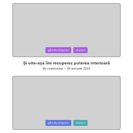
by
Posted
gânduri|opinii
sfaturi
in
Și uite-așa îmi recuperez puterea interioară
By
costinneata
29 ianuarie 2024
Posted
by
Posted
gânduri|opinii
sfaturi
in