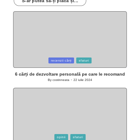
S-ar putea să-ți placă și...
Posted
recenzii cărți
sfaturi
in
6 cărți de dezvoltare personală pe care le recomand
By
costinneata
22 iulie 2024
Posted
by
Posted
opinii
sfaturi