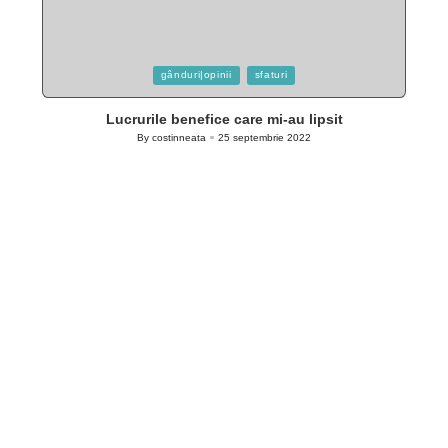
Posted
gânduri|opinii
sfaturi
in
Lucrurile benefice care mi-au lipsit
By
costinneata
25 septembrie 2022
Posted
by