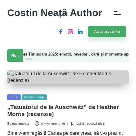
Costin Neață Author
Abonează-te
Facebook
Instagram
LinkedIn
t Timișoara 2025: emoții, revederi, cărți și momente speciale
Noi:
 2025
Posted
opinii
recenzii cărți
in
„Tatuatorul de la Auschwitz” de Heather
Morris (recenzie)
By
costinneata
opinii
,
recenzii cărți
4 februarie 2019
Posted
Posted
by
in
Bine v-am regăsit! Cartea pe care vreau să v-o prezint