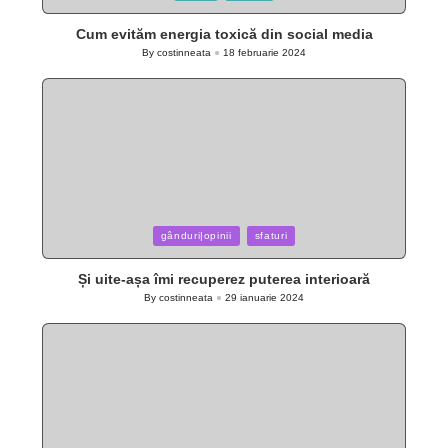
in
Cum evităm energia toxică din social media
By
costinneata
18 februarie 2024
Posted
by
Posted
gânduri|opinii
sfaturi
in
Și uite-așa îmi recuperez puterea interioară
By
costinneata
29 ianuarie 2024
Posted
by