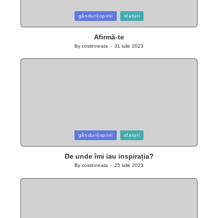
Posted
gânduri|opinii
sfaturi
in
Afirmă-te
By
costinneata
31 iulie 2023
Posted
by
Posted
gânduri|opinii
sfaturi
in
De unde îmi iau inspirația?
By
costinneata
25 iulie 2023
Posted
by