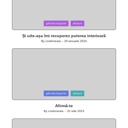
Posted
gânduri|opinii
sfaturi
in
Și uite-așa îmi recuperez puterea interioară
By
costinneata
29 ianuarie 2024
Posted
by
Posted
gânduri|opinii
sfaturi
in
Afirmă-te
By
costinneata
31 iulie 2023
Posted
by