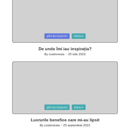
Posted
gânduri|opinii
sfaturi
in
De unde îmi iau inspirația?
By
costinneata
25 iulie 2023
Posted
by
Posted
gânduri|opinii
sfaturi
in
Lucrurile benefice care mi-au lipsit
By
costinneata
25 septembrie 2022
Posted