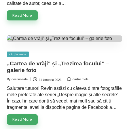
calitate de autor, ceea ce a…
Read More
Posted
cărțile mele
in
„Cartea de vrăji” și „Trezirea focului” –
galerie foto
By
costinneata
cărțile mele
11 ianuarie 2021
Posted
Posted
by
in
Salutare tuturor! Revin astăzi cu câteva dintre fotografiile
mele preferate ale seriei „Despre magie și alte secrete”.
În cazul în care doriți să vedeți mai mult sau să citiți
fragmente, aveți la dispoziție pagina de Facebook a…
Read More