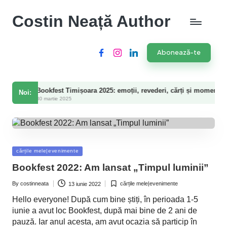
Costin Neață Author
Abonează-te
Facebook
Instagram
LinkedIn
ookfest Timișoara 2025: emoții, revederi, cărți și momente speciale
Noi:
 martie 2025
Posted
cărțile mele|evenimente
in
Bookfest 2022: Am lansat „Timpul luminii”
By
costinneata
cărțile mele|evenimente
13 iunie 2022
Posted
Posted
by
in
Hello everyone! După cum bine știți, în perioada 1-5
iunie a avut loc Bookfest, după mai bine de 2 ani de
pauză. Iar anul acesta, am avut ocazia să particip în