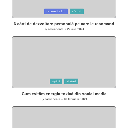
Posted
recenzii cărți
sfaturi
in
6 cărți de dezvoltare personală pe care le recomand
By
costinneata
22 iulie 2024
Posted
by
Posted
opinii
sfaturi
in
Cum evităm energia toxică din social media
By
costinneata
18 februarie 2024
Posted
by