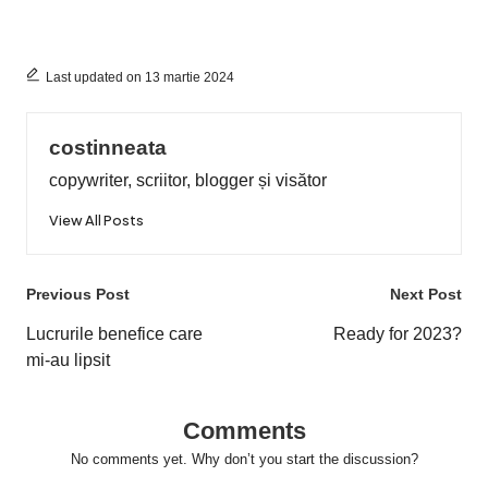
Last updated on 13 martie 2024
costinneata
copywriter, scriitor, blogger și visător
View All Posts
Post
Previous Post
Next Post
navigation
Lucrurile benefice care
Ready for 2023?
mi-au lipsit
Comments
No comments yet. Why don’t you start the discussion?