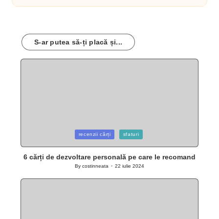
S-ar putea să-ți placă și...
Posted
recenzii cărți
sfaturi
in
6 cărți de dezvoltare personală pe care le recomand
By
costinneata
22 iulie 2024
Posted
by