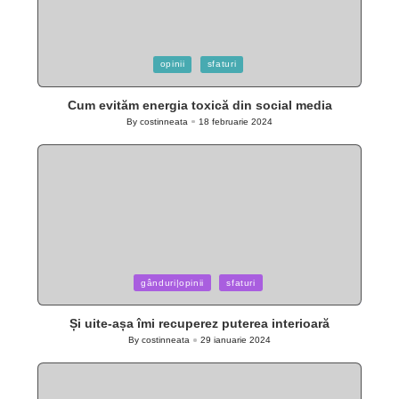
Posted
opinii
sfaturi
in
Cum evităm energia toxică din social media
By
costinneata
18 februarie 2024
Posted
by
Posted
gânduri|opinii
sfaturi
in
Și uite-așa îmi recuperez puterea interioară
By
costinneata
29 ianuarie 2024
Posted
by