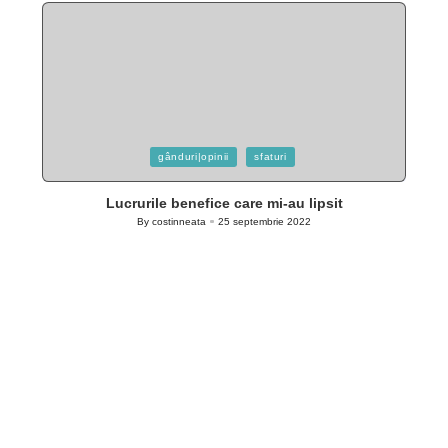
Posted
gânduri|opinii
sfaturi
in
Lucrurile benefice care mi-au lipsit
By
costinneata
25 septembrie 2022
Posted
by