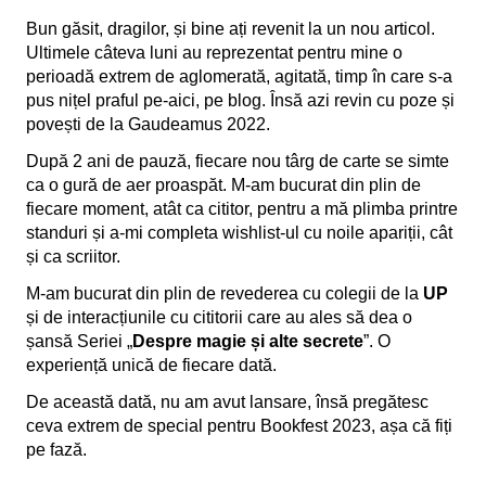
10 iunie 2024
Bun găsit, dragilor, și bine ați revenit la un nou articol.
IQads mi-a luat un interviu
10 iunie 2024
Ultimele câteva luni au reprezentat pentru mine o
Ce spun cititorii despre „Șoaptele morții”
perioadă extrem de aglomerată, agitată, timp în care s-a
(Viv’Infernum #1)
pus nițel praful pe-aici, pe blog. Însă azi revin cu poze și
7 iunie 2024
Bookfest București 2024 – Lansarea
povești de la Gaudeamus 2022.
Viv’Infernum
5 iunie 2024
După 2 ani de pauză, fiecare nou târg de carte se simte
ca o gură de aer proaspăt. M-am bucurat din plin de
fiecare moment, atât ca cititor, pentru a mă plimba printre
standuri și a-mi completa wishlist-ul cu noile apariții, cât
și ca scriitor.
M-am bucurat din plin de revederea cu colegii de la
UP
și de interacțiunile cu cititorii care au ales să dea o
șansă Seriei „
Despre magie și alte secrete
”. O
experiență unică de fiecare dată.
De această dată, nu am avut lansare, însă pregătesc
ceva extrem de special pentru Bookfest 2023, așa că fiți
pe fază.