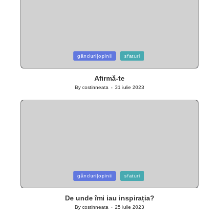
Posted
gânduri|opinii
sfaturi
in
Afirmă-te
By
costinneata
31 iulie 2023
Posted
by
Posted
gânduri|opinii
sfaturi
in
De unde îmi iau inspirația?
By
costinneata
25 iulie 2023
Posted
by