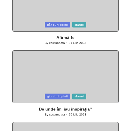
Posted
gânduri|opinii
sfaturi
in
Afirmă-te
By
costinneata
31 iulie 2023
Posted
by
Posted
gânduri|opinii
sfaturi
in
De unde îmi iau inspirația?
By
costinneata
25 iulie 2023
Posted
by