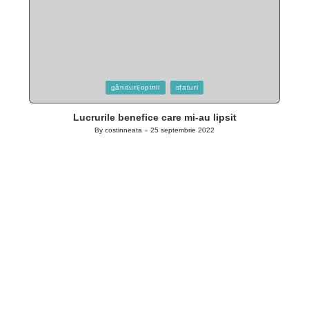
Posted
gânduri|opinii
sfaturi
in
Lucrurile benefice care mi-au lipsit
By
costinneata
25 septembrie 2022
Posted
by