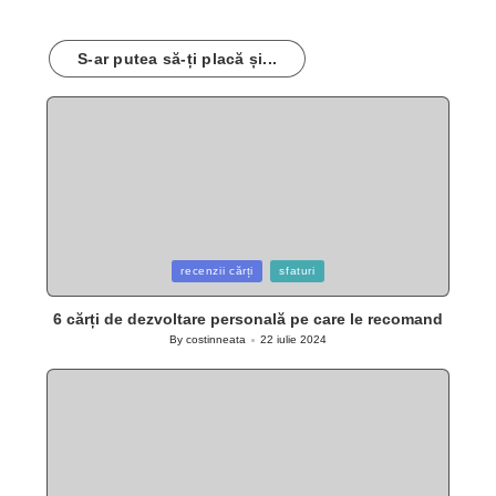
S-ar putea să-ți placă și...
Posted
recenzii cărți
sfaturi
in
6 cărți de dezvoltare personală pe care le recomand
By
costinneata
22 iulie 2024
Posted
by