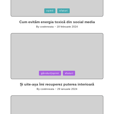
Posted
opinii
sfaturi
in
Cum evităm energia toxică din social media
By
costinneata
18 februarie 2024
Posted
by
Posted
gânduri|opinii
sfaturi
in
Și uite-așa îmi recuperez puterea interioară
By
costinneata
29 ianuarie 2024
Posted
by