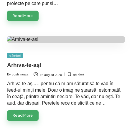
proiecte pe care pur și…
Read More
Posted
gânduri
in
Arhiva-te-aș!
By
costinneata
gânduri
16 august 2020
Posted
Posted
by
in
Arhiva-te-aș... ...pentru că m-am săturat să te văd în
feed-ul minții mele. Doar o imagine ștearsă, estompată
în ceață, printre amintiri neclare. Te văd, dar nu ești. Te
aud, dar dispari. Peretele rece de sticlă ce ne…
Read More