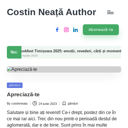
Costin Neață Author
Abonează-te
Facebook
Instagram
LinkedIn
okfest Timișoara 2025: emoții, revederi, cărți și momente speciale
Noi:
martie 2025
Posted
gânduri
in
Apreciază-te
By
costinneata
gânduri
24 iunie 2023
Posted
Posted
by
in
Salutare și bine ați revenit! Ce-i drept, postez din ce în
ce mai rar aici. Trec din nou printr-o perioadă destul de
aglomerată, dar e de bine. Sunt prins în mai multe