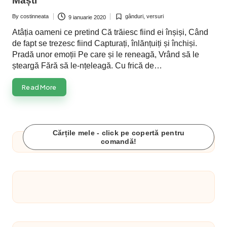
Măști
By
costinneata
gânduri
,
versuri
9 ianuarie 2020
Posted
Posted
by
in
Atâția oameni ce pretind Că trăiesc fiind ei înșiși, Când
de fapt se trezesc fiind Capturați, înlănțuiți și închiși.
Pradă unor emoții Pe care și le reneagă, Vrând să le
șteargă Fără să le-nțeleagă. Cu frică de…
Read More
Cărțile mele - click pe copertă pentru
comandă!