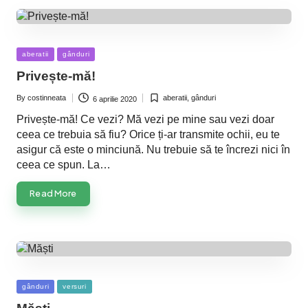
Posted
aberatii
gânduri
in
Privește-mă!
By
costinneata
aberatii
,
gânduri
6 aprilie 2020
Posted
Posted
by
in
Privește-mă! Ce vezi? Mă vezi pe mine sau vezi doar
ceea ce trebuia să fiu? Orice ți-ar transmite ochii, eu te
asigur că este o minciună. Nu trebuie să te încrezi nici în
ceea ce spun. La…
Read More
Posted
gânduri
versuri
in